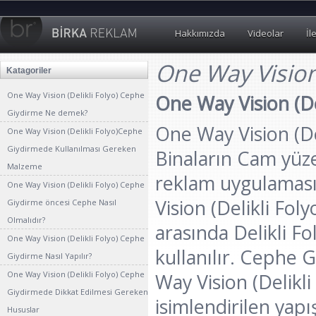
Hakkımızda
Videolar
İl
One Way Visio
Katagoriler
One Way Vision (Delikli Folyo) Cephe
One Way Vision (D
Giydirme Ne demek?
One Way Vision (Del
One Way Vision (Delikli Folyo)Cephe
Giydirmede Kullanılması Gereken
Binaların Cam yüze
Malzeme
reklam uygulamas
One Way Vision (Delikli Folyo) Cephe
Vision (Delikli Foly
Giydirme öncesi Cephe Nasıl
Olmalıdır?
arasında Delikli Fo
One Way Vision (Delikli Folyo) Cephe
kullanılır. Cephe 
Giydirme Nasıl Yapılır?
One Way Vision (Delikli Folyo) Cephe
Way Vision (Delikli
Giydirmede Dikkat Edilmesi Gereken
isimlendirilen yapı
Hususlar