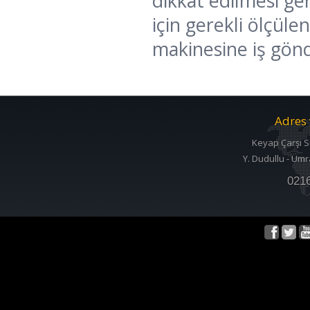
dikkat edilmesi ge
için gerekli ölçüle
makinesine iş gönde
Adres 
Keyap Çarşı S
Y. Dudullu - Ümr
021