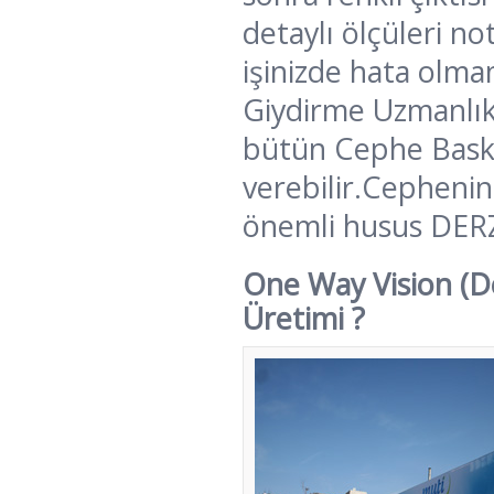
detaylı ölçüleri no
işinizde hata olma
Giydirme Uzmanlık 
bütün Cephe Baskı
verebilir.Cephenin
önemli husus DERZ
One Way Vision (De
Üretimi ?